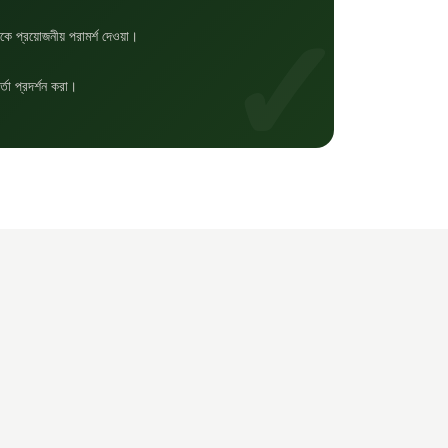
ে প্রয়োজনীয় পরামর্শ দেওয়া।
্তা প্রদর্শন করা।