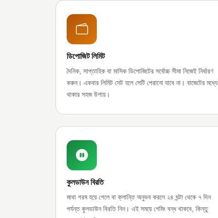
ডিপোজিট লিমিট
দৈনিক, সাপ্তাহিক বা মাসিক ডিপোজিটের সর্বোচ্চ সীমা নিজেই নির্ধারণ
করুন। একবার লিমিট সেট হলে সেটি পেরানো যাবে না। বাজেটের মধ্যে
থাকার সহজ উপায়।
কুলডাউন বিরতি
মাথা গরম হয়ে গেলে বা ক্লান্তি অনুভব করলে ২৪ ঘন্টা থেকে ৭ দিন
পর্যন্ত কুলডাউন বিরতি নিন। এই সময়ে গেমিং বন্ধ থাকবে, কিন্তু